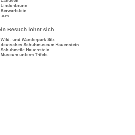
- Landeck
- Lindenbrunn
 Berwartstein
u.v.m
ein Besuch lohnt sich
-
Wild- und Wanderpark Silz
- deutsches Schuhmuseum Hauenstein
- Schuhmeile Hauenstein
- Museum unterm Trifels