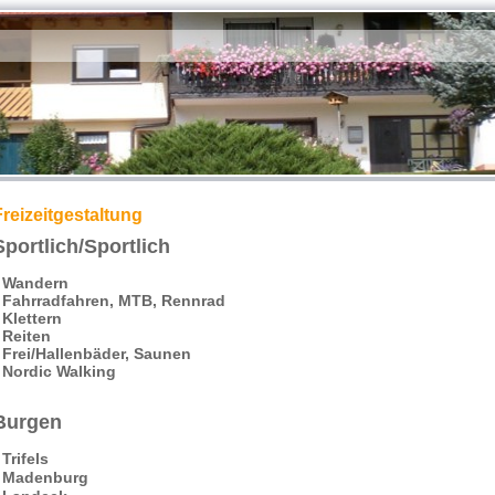
Freizeitgestaltung
Sportlich/Sportlich
- Wandern
- Fahrradfahren, MTB, Rennrad
 Klettern
 Reiten
 Frei/Hallenbäder, Saunen
 Nordic Walking
Burgen
 Trifels
- Madenburg